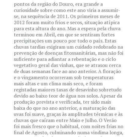
pontos da região do Douro, era grande a
curiosidade sobre como este ano viria a assumir-
se, na sequência de 2011. Os primeiros meses de
2012 foram muito frios e secos, situação atípica
para esta altura do ano. Mas a espera pela chuva
terminou em Abril, em que se sentiram fortes
precipitações um pouco por todo o país. Estas
chuvas tardias exigiram um cuidado redobrado na
prevenção de doenças fitossanitárias, mas não foi
suficiente para adiantar a rebentação e o ciclo
vegetativo geral das vinhas, que se atrasou cerca
de duas semanas face ao ano anterior. A floração
e o vingamento ocorreram sob temperaturas
mais altas e um clima mais seco, e foram
registadas maiores taxas de desavinho sobretudo
devido ao baixo teor de água nos solos. Apesar da
produção prevista e verificada, ter sido mais
baixa do que no ano anterior, a maturação das
uvas foi suave, graças às amplitudes térmicas e às
chuvas que caíram entre Maio e Julho. O Verão
foi mais fresco que o habitual, com noites frias no
final de Agosto, culminando numa vindima longa,