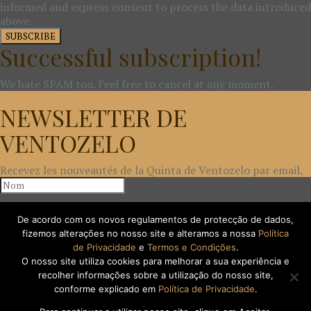
informed and express consent to process the data introduced
above.
SUBSCRIBE
Successful subscription!
We hate SPAM too. Feel free to cancel at any moment.
NEWSLETTER DE
VENTOZELO
Recevez les nouveautés de la Quinta de Ventozelo par email.
De acordo com os novos regulamentos de protecção de dados,
fizemos alterações no nosso site e alteramos a nossa
Política
Règlement Général de la Protection des Données
Je donne
de Privacidade
e
Termos e Condições
.
mon consentement libre, éclairé et express pour les données
O nosso site utiliza cookies para melhorar a sua experiência e
introduites soient traitées.
recolher informações sobre a utilização do nosso site,
SOUSCRIRE
conforme explicado em
Política de Privacidade
.
Abonnement réussi!