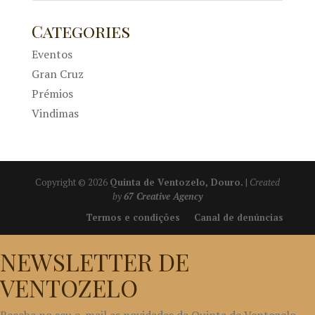
Categories
Eventos
Gran Cruz
Prémios
Vindimas
Copyright © 2026
Quinta de Ventozelo, Douro.
|
Created
by
67 Creative Agency
Termos e condições
Canal de denúncias
NEWSLETTER DE
VENTOZELO