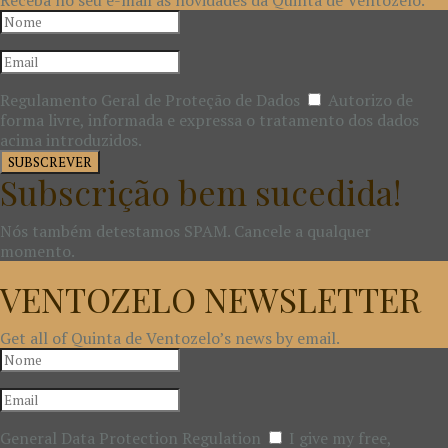
Receba no seu e-mail as novidades da Quinta de Ventozelo.
Regulamento Geral de Proteção de Dados
Autorizo de
forma livre, informada e expressa o tratamento dos dados
acima introduzidos.
SUBSCREVER
Subscrição bem sucedida!
Nós também detestamos SPAM. Cancele a qualquer
momento.
VENTOZELO NEWSLETTER
Get all of Quinta de Ventozelo’s news by email.
General Data Protection Regulation
I give my free,