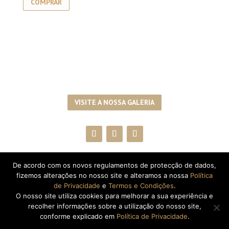
COMPRAR
VISITE A NOSSA GALERIA
De acordo com os novos regulamentos de protecção de dados,
SUBSCREVA A NEWSLETTER!
fizemos alterações no nosso site e alteramos a nossa
Política
de Privacidade
e
Termos e Condições
.
O nosso site utiliza cookies para melhorar a sua experiência e
recolher informações sobre a utilização do nosso site,
conforme explicado em
Política de Privacidade
.
Copyright © 2026
Quinta de Ventozelo, Douro.
|
Created