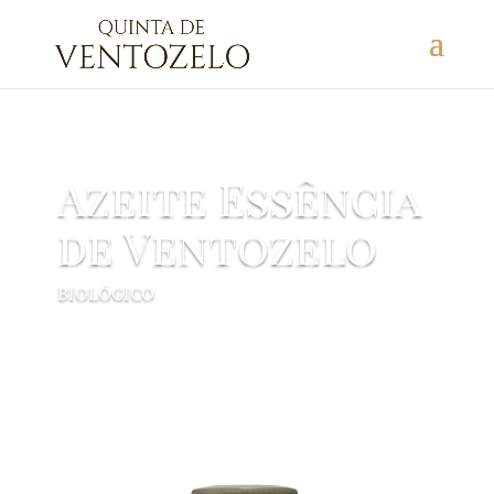
Azeite Essência
de Ventozelo
BIOLÓGICO