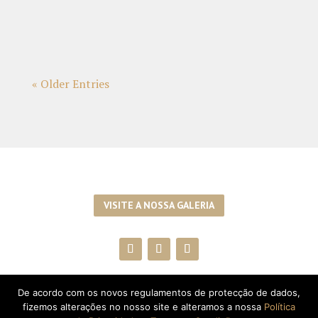
Porto mais consumida no mundo. Obrigada!
« Older Entries
VISITE A NOSSA GALERIA
De acordo com os novos regulamentos de protecção de dados,
SUBSCREVA A NEWSLETTER!
fizemos alterações no nosso site e alteramos a nossa
Política